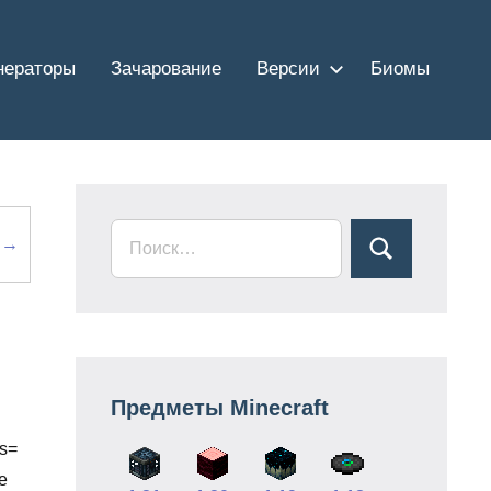
нераторы
Зачарование
Версии
Биомы
 →
Предметы Minecraft
ts=
е