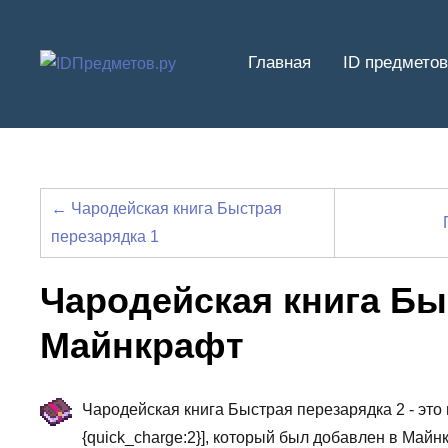
Перейти
к
Главная
ID предметов
содержимому
← Чародейская книга Быстрая
перезарядка 1
Чародейская книга Бы
Майнкрафт
Чародейская книга Быстрая перезарядка 2 - это
{quick_charge:2}], который был добавлен в Майн