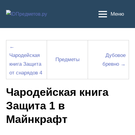
Перейти
к
Меню
содержимому
←
Чародейская
Дубовое
Предметы
книга Защита
бревно →
от снарядов 4
Чародейская книга
Защита 1 в
Майнкрафт