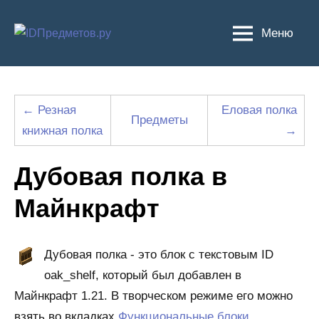
Перейти
к
Меню
содержимому
← Резная
Еловая полка
Предметы
книжная полка
→
Дубовая полка в
Майнкрафт
Дубовая полка - это блок с текстовым ID
oak_shelf, который был добавлен в
Майнкрафт 1.21. В творческом режиме его можно
взять во вкладках
Функциональные блоки
,