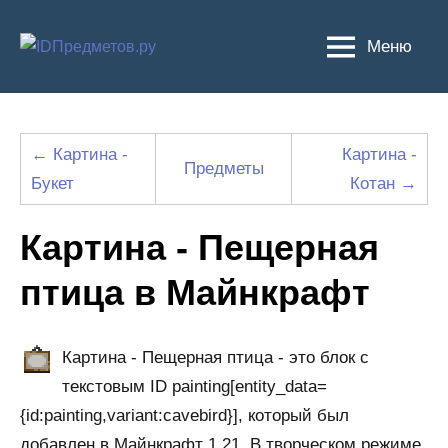
Перейти
к
Меню
содержимому
← Картина -
Картина -
Предметы
Букет
Котан →
Картина - Пещерная
птица в Майнкрафт
Картина - Пещерная птица - это блок с
текстовым ID painting[entity_data=
{id:painting,variant:cavebird}], который был
добавлен в Майнкрафт 1.21. В творческом режиме