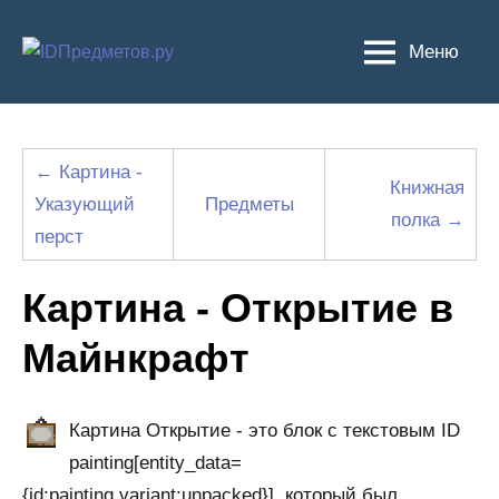
Перейти
к
Меню
содержимому
← Картина -
Книжная
Указующий
Предметы
полка →
перст
Картина - Открытие в
Майнкрафт
Картина Открытие - это блок с текстовым ID
painting[entity_data=
{id:painting,variant:unpacked}], который был