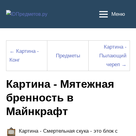
Перейти
к
Меню
содержимому
Картина -
← Картина -
Предметы
Пылающий
Конг
череп →
Картина - Мятежная
бренность в
Майнкрафт
Картина - Смертельная скука - это блок с