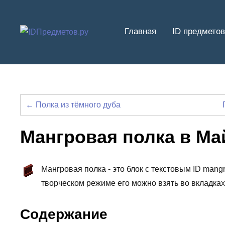
Перейти
к
Главная
ID предметов
содержимому
← Полка из тёмного дуба
Мангровая полка в М
Мангровая полка - это блок с текстовым ID mang
творческом режиме его можно взять во вкладка
Содержание