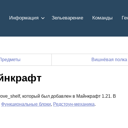
Информация
Зельеварение
Команды
Ге
Предметы
Вишнёвая полка
айнкрафт
rove_shelf, который был добавлен в Майнкрафт 1.21. В
х
Функциональные блоки
,
Редстоун-механика
.