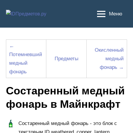
Перейти
к
Меню
содержимому
←
Окисленный
Потемневший
Предметы
медный
медный
фонарь →
фонарь
Состаренный медный
фонарь в Майнкрафт
Состаренный медный фонарь - это блок с
текстовым ID weathered_copper_lantern,