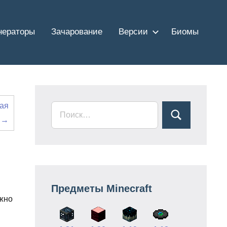
нераторы
Зачарование
Версии
Биомы
ная
→
Предметы Minecraft
ожно