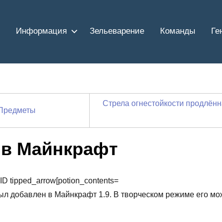
Информация
Зельеварение
Команды
Ге
Стрела огнестойкости продлён
Предметы
 в Майнкрафт
ID tipped_arrow[potion_contents=
рый был добавлен в Майнкрафт 1.9. В творческом режиме его м