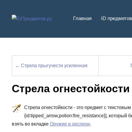
Перейти
к
Главная
ID предметов
содержимому
← Стрела прыгучести усиленная
Стрела огнестойкости
Стрела огнестойкости - это предмет с текстовым 
{id:tipped_arrow,potion:fire_resistance}], кото
взять во вкладке
Оружие и доспехи
.