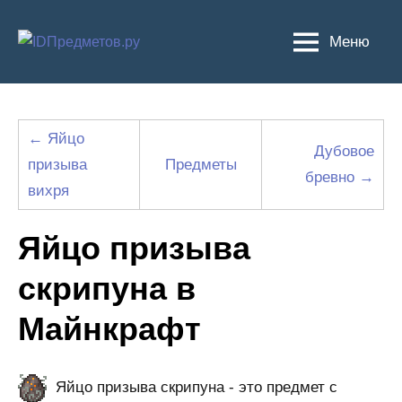
Перейти
к
Меню
содержимому
← Яйцо
Дубовое
призыва
Предметы
бревно →
вихря
Яйцо призыва
скрипуна в
Майнкрафт
Яйцо призыва скрипуна - это предмет с