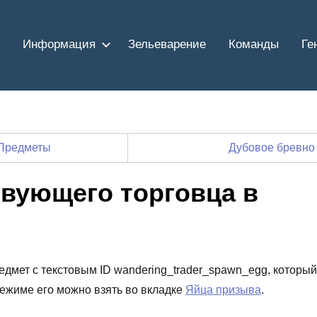
Информация
Зельеварение
Команды
Ге
Предметы
Дубовое бревно
вующего торговца в
едмет с текстовым ID wandering_trader_spawn_egg, который
режиме его можно взять во вкладке
Яйца призыва
.