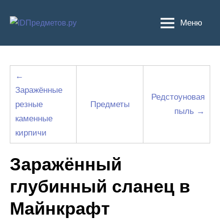
Перейти
к
Меню
содержимому
←
Заражённые
Редстоуновая
резные
Предметы
пыль →
каменные
кирпичи
Заражённый
глубинный сланец в
Майнкрафт