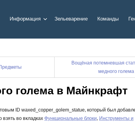
Информация
Зельеварение
Команды
Ге
Вощёная потемневшая стат
Предметы
медного голем
го голема в Майнкрафт
кстовым ID waxed_copper_golem_statue, который был добавл
о взять во вкладках
Функциональные блоки
,
Инструменты и