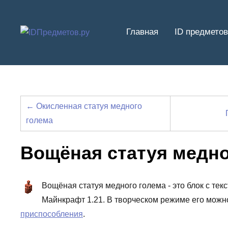
Перейти
к
Главная
ID предметов
содержимому
← Окисленная статуя медного
голема
Вощёная статуя медно
Вощёная статуя медного голема - это блок с те
Майнкрафт 1.21. В творческом режиме его можн
приспособления
.