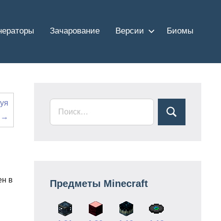
нераторы
Зачарование
Версии
Биомы
уя
а →
ен в
Предметы Minecraft